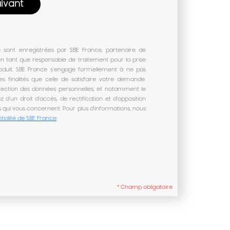
e sont enregistrées par SBE France, partenaire de
n tant que responsable de traitement pour la prise
oduit. SBE France s’engage formellement à ne pas
es finalités que celle de satisfaire votre demande.
tection des données personnelles, et notamment le
 d’un droit d’accès, de rectification et d’opposition
 qui vous concernent. Pour plus d'informations, nous
tialité de SBE France
.
* Champ obligatoire