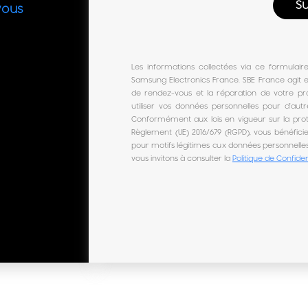
vous
Les informations collectées via ce formulair
Samsung Electronics France. SBE France agit e
de rendez-vous et la réparation de votre pr
utiliser vos données personnelles pour d'autr
Conformément aux lois en vigueur sur la pro
Règlement (UE) 2016/679 (RGPD), vous bénéficiez
pour motifs légitimes aux données personnelles
vous invitons à consulter la
Politique de Confiden